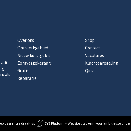
Over ons
Shop
Ons werkgebied
Contact
Nieuw kunstgebit
Vacatures
u in
Zorgverzekeraars
Klachtenregeling
org
Gratis
Quiz
 u als
Reparatie
ebit aan huis draait op
SYS Platform - Website platform voor ambitieuze onde