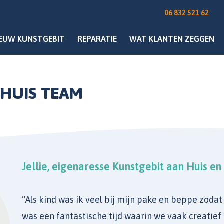
06 832 521 62
IEUW KUNSTGEBIT
REPARATIE
WAT KLANTEN ZEGGEN
 HUIS TEAM
Jellie, eigenaresse Kunstgebit aan Huis en
“Als kind was ik veel bij mijn pake en beppe zoda
was een fantastische tijd waarin we vaak creatief 